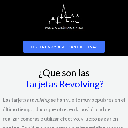
OBTENGA AYUDA +34 91 0180 547
¿Que son las
Tarjetas Revolving?
Las tarjetas
revolving
se han vuelto muy populares en el
último tiempo, dado que ofrecen la posibilidad de
realizar compras o utilizar efectivo, y luego
pagar en