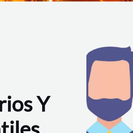
rios Y
iles