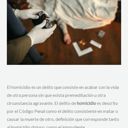
El homicidio es un delito que consiste en acabar con la vida
de otra persona sin que exista premeditación u otra
circunstancia agravante. El delito de
homicidio
es descrito
por el Código Penal como el delito consistente en matar o
causar la muerte de otro, definición que corresponde tanto
al homicidio doloso, como el imprudente.