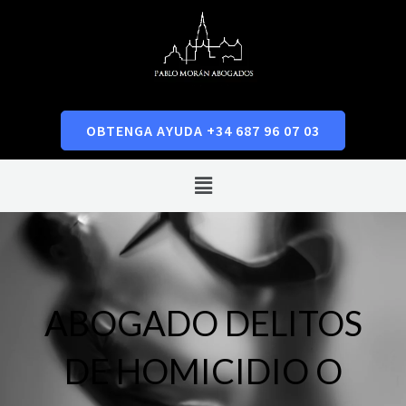
Ir
al
contenido
OBTENGA AYUDA +34 687 96 07 03
Menú
ABOGADO DELITOS
DE HOMICIDIO O