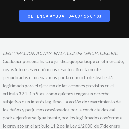
OBTENGA AYUDA +34 687 96 07 03
LEGITIMACIÓN ACTIVA EN LA COMPETENCIA DESLEAL
Cualquier persona física o jurídica que participe en el mercado,
cuyos intereses económicos resulten directamente
perjudicados o amenazados por la conducta desleal, está
legitimada para el ejercicio de las acciones previstas en el
artículo 32.1, 1 a 5, así como quienes tengan un derecho
subjetivo o un interés legítimo. La acción de resarcimiento de
los daños y perjuicios ocasionados por la conducta desleal
podrá ejercitarse, igualmente, por los legitimados conforme a
lo previsto en el artículo 11.2 de la Ley 1/2000, de 7 de enero,